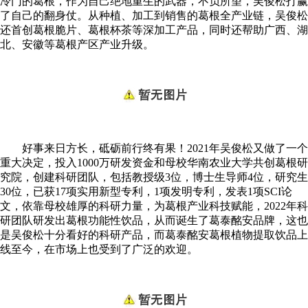
冷门的葛根，作为自己绝地重生的武器，不负所望，吴俊松打赢
了自己的翻身仗。从种植、加工到销售的葛根全产业链，吴俊松
还首创葛根脆片、葛根杯茶等深加工产品，同时还帮助广西、湖
北、安徽等葛根产区产业升级。
好事来日方长，砥砺前行终有果！2021年吴俊松又做了一个
重大决定，投入1000万研发资金和母校华南农业大学共创葛根研
究院，创建科研团队，包括教授级3位，博士生导师4位，研究生
30位，已获17项实用新型专利，1项发明专利，发表1项SCI论
文，依靠母校雄厚的科研力量，为葛根产业科技赋能，2022年科
研团队研发出葛根功能性饮品，从而诞生了葛泰酩安品牌，这也
是吴俊松十分看好的科研产品，而葛泰酩安葛根植物提取饮品上
线至今，在市场上也受到了广泛的欢迎。