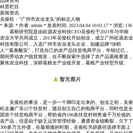
品牌资讯
科普栏目
新闻资讯
吴俊松：“广州市农业龙头”的标志人物
* 来源: * 作者: admin * 发表时间: 2023-04-04 16:01:17 * 浏览: 136
葛根研究院是由崧源农业科技CEO吴俊松于2021年与华南
农业大学共同成立，2013年吴俊松开始创业，成立广州崧源农业
科技有限公司，入选广州市农业龙头企业，创建品牌“绿稻
人”“葛泰酩安”，打造自己的农产品扶贫电商平台，年销过亿，
期间带动农户脱贫致富，在不断探索中选择了农产品葛根赛道，
聚焦农业科技，深耕葛根全产业链开发，葛根产业转型升级。
吴俊松的事业，是一步一个脚印走出来的。创业之初，吴俊
松走遍广东22个扶贫村，随后创立自己的电商平台，同时也是全
国首个扶贫电商平台，帮助省内106条扶贫村销售逾千万价值的
农产品，但是由于缺乏运营管理经验，遭遇资金链断裂，欠下了
300多万元外债，在最艰难的时期，吴俊松另辟蹊径选择市面上