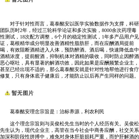
对于针对性而言，葛泰酩安以医学实验数据作为支撑，科研
团队历时2年，经过三轮科学论证和多次实验，8000余次药理毒
性测试，18次配方调整，6个月的稳定性测试，1年多产品用户见
证，葛根精华成分明显改善酒精性脂肪肝，而在应酬酒局提前
喝，有效阻断酒精进入人体，预防醉酒。酒后喝，快速降低血中
酒精浓度，提前醒酒，抑制机体对酒精的吸收，同时防止因醉酒
恶心呕吐，具有显著的解酒功效，因此如果是应酬频繁企业主，
甚至已经出现不适的，那么葛泰酩安就是针对性地帮他进行食疗
修复，只有身体底子健康后，才能防止以后再产生同样的问题。
葛泰酩安理念宗旨是：治标养源，利农利民
这个理念宗旨则与吴俊松先生当时的个人经历有关。吴俊松
先生认为，现代企业主，高管在当今社会中商务应酬，社交关系
加深和阶段性拼搏中，难免对身体肝脏损耗严重，而护肝解酒的