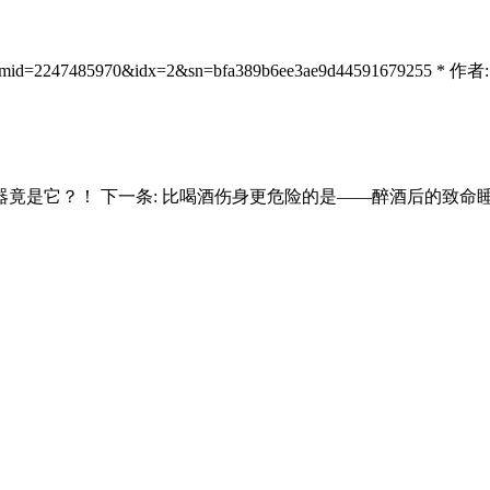
mid=2247485970&idx=2&sn=bfa389b6ee3ae9d44591679255 * 作者:
器竟是它？！
下一条:
比喝酒伤身更危险的是——醉酒后的致命