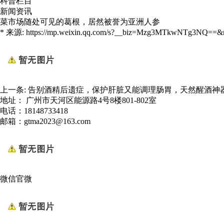
科普栏目
新闻资讯
菜市场随处可见的葛根，居然被誉为亚洲人参
* 来源: https://mp.weixin.qq.com/s?__biz=Mzg3MTkwNTg3NQ==&
上一条:
告别酒精后遗症，保护肝脏又能调理肠胃，天然醒酒神
地址： 广州市天河区能源路4号8楼801-802室
电话：18148733418
邮箱：gtma2023@163.com
微信官微